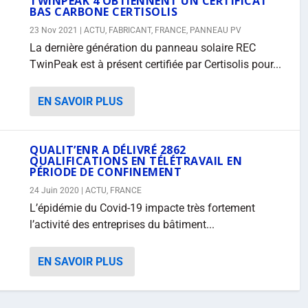
TWINPEAK 4 OBTIENNENT UN CERTIFICAT
BAS CARBONE CERTISOLIS
23 Nov 2021
|
ACTU
,
FABRICANT
,
FRANCE
,
PANNEAU PV
La dernière génération du panneau solaire REC
TwinPeak est à présent certifiée par Certisolis pour...
EN SAVOIR PLUS
QUALIT’ENR A DÉLIVRÉ 2862
QUALIFICATIONS EN TÉLÉTRAVAIL EN
PÉRIODE DE CONFINEMENT
24 Juin 2020
|
ACTU
,
FRANCE
L’épidémie du Covid-19 impacte très fortement
l’activité des entreprises du bâtiment...
EN SAVOIR PLUS