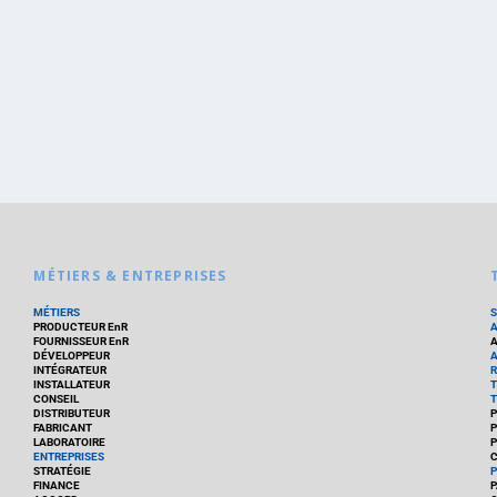
MÉTIERS & ENTREPRISES
MÉTIERS
PRODUCTEUR EnR
FOURNISSEUR EnR
A
DÉVELOPPEUR
A
INTÉGRATEUR
R
INSTALLATEUR
T
CONSEIL
T
DISTRIBUTEUR
P
FABRICANT
P
LABORATOIRE
P
ENTREPRISES
C
STRATÉGIE
P
FINANCE
P