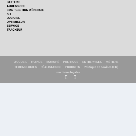
BATTERIE
ACCESSOIRE
EMS - GESTION D'ÉNERGIE
KIT
LOGICIEL
OPTIMISEUR
SERVICE
TRACKEUR
ACCUEIL
FRANCE
MARCHÉ
POLITIQUE
ENTREPRISES
MÉTIERS
TECHNOLOGIES
RÉALISATIONS
PRODUITS
Politique de cookies (EU)
mentions légales