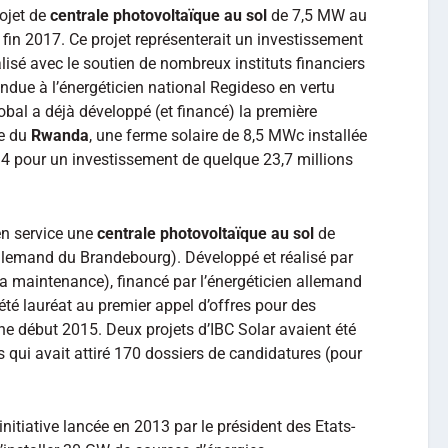
rojet de
centrale photovoltaïque au sol
de 7,5 MW au
ce fin 2017. Ce projet représenterait un investissement
éalisé avec le soutien de nombreux instituts financiers
vendue à l’énergéticien national Regideso en vertu
obal a déjà développé (et financé) la première
le du
Rwanda
, une ferme solaire de 8,5 MWc installée
4 pour un investissement de quelque 23,7 millions
en service une
centrale photovoltaïque au sol
de
llemand du Brandebourg). Développé et réalisé par
la maintenance), financé par l’énergéticien allemand
été lauréat au premier appel d’offres pour des
ne début 2015. Deux projets d’IBC Solar avaient été
s qui avait attiré 170 dossiers de candidatures (pour
initiative lancée en 2013 par le président des Etats-