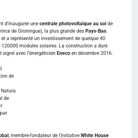
nt d’inaugurer une
centrale photovoltaïque au sol
de
vince de Groningue), la plus grande des
Pays-Bas
.
, et a représenté un investissement de quelque 40
de 120000 modules solaires. La construction a duré
é signé avec l’énergéticien
Eneco
en décembre 2016.
l
tion de
 Natura
al de
r
 par
obal
, membre-fondateur de l’initiative
White House