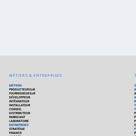
MÉTIERS & ENTREPRISES
MÉTIERS
PRODUCTEUR EnR
FOURNISSEUR EnR
A
DÉVELOPPEUR
A
INTÉGRATEUR
R
INSTALLATEUR
T
CONSEIL
T
DISTRIBUTEUR
P
FABRICANT
P
LABORATOIRE
P
ENTREPRISES
C
STRATÉGIE
P
FINANCE
P