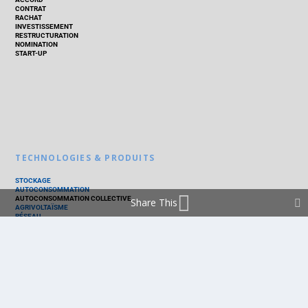
CONTRAT
RACHAT
INVESTISSEMENT
RESTRUCTURATION
NOMINATION
START-UP
TECHNOLOGIES & PRODUITS
STOCKAGE
AUTOCONSOMMATION
AUTOCONSOMMATION COLLECTIVE
Share This
AGRIVOLTAÏSME
RÉSEAU
THERMIQUE
TECHNOLOGIES
PV SILICIUM
PV COUCHES MINCES
PV ORGANIQUE
CELLULE SOLAIRE
PRODUITS
PANNEAU PV
ONDULEUR
BATTERIE