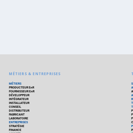
MÉTIERS & ENTREPRISES
MÉTIERS
PRODUCTEUR EnR
FOURNISSEUR EnR
A
DÉVELOPPEUR
A
INTÉGRATEUR
R
INSTALLATEUR
T
CONSEIL
T
DISTRIBUTEUR
P
FABRICANT
P
LABORATOIRE
P
ENTREPRISES
C
STRATÉGIE
P
FINANCE
P