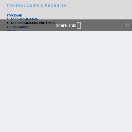
TECHNOLOGIES & PRODUITS
STOCKAGE
AUTOCONSOMMATION
AUTOCONSOMMATION COLLECTIVE
Share This
AGRIVOLTAÏSME
RÉSEAU
THERMIQUE
TECHNOLOGIES
PV SILICIUM
PV COUCHES MINCES
PV ORGANIQUE
CELLULE SOLAIRE
PRODUITS
PANNEAU PV
ONDULEUR
BATTERIE
ACCESSOIRE
EMS - GESTION D'ÉNERGIE
KIT
LOGICIEL
OPTIMISEUR
SERVICE
TRACKEUR
ACCUEIL
FRANCE
MARCHÉ
POLITIQUE
ENTREPRISES
MÉTIERS