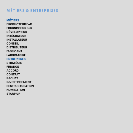
MÉTIERS & ENTREPRISES
MÉTIERS
PRODUCTEUR EnR
FOURNISSEUR EnR
DÉVELOPPEUR
INTÉGRATEUR
INSTALLATEUR
CONSEIL
DISTRIBUTEUR
FABRICANT
LABORATOIRE
ENTREPRISES
STRATÉGIE
FINANCE
ACCORD
CONTRAT
RACHAT
INVESTISSEMENT
RESTRUCTURATION
NOMINATION
START-UP