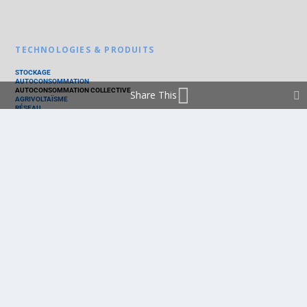
TECHNOLOGIES & PRODUITS
STOCKAGE
AUTOCONSOMMATION
AUTOCONSOMMATION COLLECTIVE
Share This
AGRIVOLTAÏSME
RÉSEAU
THERMIQUE
TECHNOLOGIES
PV SILICIUM
PV COUCHES MINCES
PV ORGANIQUE
CELLULE SOLAIRE
PRODUITS
PANNEAU PV
ONDULEUR
BATTERIE
ACCESSOIRE
EMS - GESTION D'ÉNERGIE
KIT
LOGICIEL
OPTIMISEUR
SERVICE
TRACKEUR