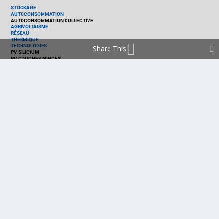
STOCKAGE
AUTOCONSOMMATION
AUTOCONSOMMATION COLLECTIVE
AGRIVOLTAÏSME
RÉSEAU
THERMIQUE
TECHNOLOGIES
Share This
PV SILICIUM
PV COUCHES MINCES
PV ORGANIQUE
CELLULE SOLAIRE
PRODUITS
PANNEAU PV
ONDULEUR
BATTERIE
ACCESSOIRE
EMS - GESTION D'ÉNERGIE
KIT
LOGICIEL
OPTIMISEUR
SERVICE
TRACKEUR
ACCUEIL
FRANCE
MARCHÉ
POLITIQUE
ENTREPRISES
MÉTIERS
TECHNOLOGIES
RÉALISATIONS
PRODUITS
Politique de cookies (EU)
mentions légales