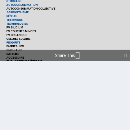
STOCKAGE
AUTOCONSOMMATION
AUTOCONSOMMATION COLLECTIVE
AGRIVOLTAÏSME
RÉSEAU
THERMIQUE
TECHNOLOGIES
PV SILICIUM
PV COUCHES MINCES
PV ORGANIQUE
CELLULE SOLAIRE
PRODUITS
PANNEAU PV
ONDULEUR
BATTERIE
Share This
ACCESSOIRE
EMS - GESTION D'ÉNERGIE
KIT
LOGICIEL
OPTIMISEUR
SERVICE
TRACKEUR
ACCUEIL
FRANCE
MARCHÉ
POLITIQUE
ENTREPRISES
MÉTIERS
TECHNOLOGIES
RÉALISATIONS
PRODUITS
Politique de cookies (EU)
mentions légales