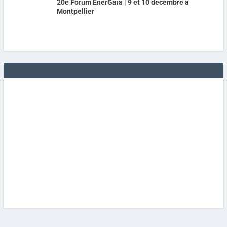
20e Forum EnerGaïa | 9 et 10 décembre à
Montpellier