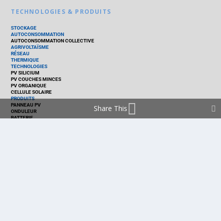
TECHNOLOGIES & PRODUITS
STOCKAGE
AUTOCONSOMMATION
AUTOCONSOMMATION COLLECTIVE
AGRIVOLTAÏSME
RÉSEAU
THERMIQUE
TECHNOLOGIES
PV SILICIUM
PV COUCHES MINCES
PV ORGANIQUE
CELLULE SOLAIRE
PRODUITS
PANNEAU PV
Share This
ONDULEUR
BATTERIE
ACCESSOIRE
EMS - GESTION D'ÉNERGIE
KIT
LOGICIEL
OPTIMISEUR
SERVICE
TRACKEUR
ACCUEIL
FRANCE
MARCHÉ
POLITIQUE
ENTREPRISES
MÉTIERS