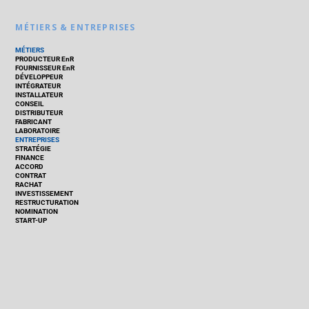
MÉTIERS & ENTREPRISES
MÉTIERS
PRODUCTEUR EnR
FOURNISSEUR EnR
DÉVELOPPEUR
INTÉGRATEUR
INSTALLATEUR
CONSEIL
DISTRIBUTEUR
FABRICANT
LABORATOIRE
ENTREPRISES
STRATÉGIE
FINANCE
ACCORD
CONTRAT
RACHAT
INVESTISSEMENT
RESTRUCTURATION
NOMINATION
START-UP