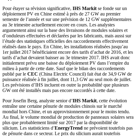
Pour étayer sa révision significative,
IHS Markit
se fonde sur un
déploiement PV en Chine estimé à près de 27 GW au premier
semestre de l’année et sur une prévision de 12 GW supplémentaires
au 3e trimestre actuellement encore en cours. Les analystes
argumentent ainsi sur la base des livraisons de modules solaires et
d’onduleurs effectuées et déclarées par les fabricants, mais aussi sur
l’étude des statistiques officielles des raccordements effectivement
réalisés dans le pays. En Chine, les installations réalisées jusqu’au
1er juillet 2017 bénéficiaient encore des tarifs d’achat de 2016, et les
tarifs d’achat devaient baisser au 3e trimestre 2017. IHS avait donc
initialement prévu une baisse du déploiement PV dans l’empire du
milieu à partir de cette date. Sauf que le bilan des raccordements
publié par le
CEC
(China Electric Council) fait état de 34,9 GW de
puissance réalisée à fin juillet, dont 11,3 GW au seul mois de juillet.
Les prévisions d’IHS incluent en outre la probabilité que plusieurs
GW ont été installés mais pas encore raccordés à cette date.
Pour Josefin Berg, analyste senior d’
IHS Markit
, cette évolution
entraîne une certaine pénurie de modules chinois sur le marché
mondial hors Chine, et un approvisionnement pour le moins tendu.
Au final, le volume mondial de production de panneaux solaires sera
plus que probablement limité sur 2017 par la disponibilité de
silicium. Les statisticiens d’
EnergyTrend
ne prévoient toutefois pas
de pénurie dans ce secteur. Le prix du silicium aurait toutefois