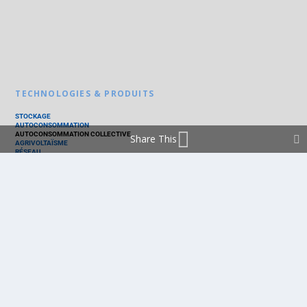
TECHNOLOGIES & PRODUITS
STOCKAGE
AUTOCONSOMMATION
AUTOCONSOMMATION COLLECTIVE
Share This
AGRIVOLTAÏSME
RÉSEAU
THERMIQUE
TECHNOLOGIES
PV SILICIUM
PV COUCHES MINCES
PV ORGANIQUE
CELLULE SOLAIRE
PRODUITS
PANNEAU PV
ONDULEUR
BATTERIE
ACCESSOIRE
EMS - GESTION D'ÉNERGIE
KIT
LOGICIEL
OPTIMISEUR
SERVICE
TRACKEUR