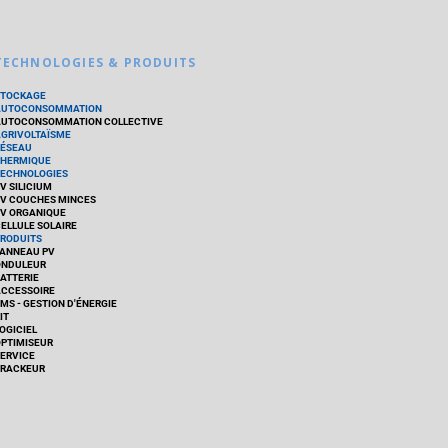
TECHNOLOGIES & PRODUITS
STOCKAGE
AUTOCONSOMMATION
UTOCONSOMMATION COLLECTIVE
GRIVOLTAÏSME
ÉSEAU
HERMIQUE
ECHNOLOGIES
V SILICIUM
V COUCHES MINCES
V ORGANIQUE
ELLULE SOLAIRE
RODUITS
ANNEAU PV
ONDULEUR
ATTERIE
CCESSOIRE
MS - GESTION D'ÉNERGIE
IT
OGICIEL
PTIMISEUR
ERVICE
RACKEUR