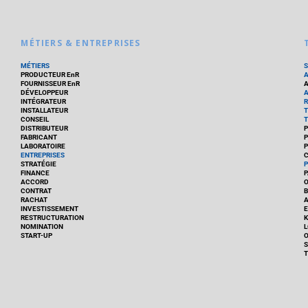
MÉTIERS & ENTREPRISES
MÉTIERS
PRODUCTEUR EnR
FOURNISSEUR EnR
A
DÉVELOPPEUR
A
INTÉGRATEUR
R
INSTALLATEUR
T
CONSEIL
T
DISTRIBUTEUR
P
FABRICANT
P
LABORATOIRE
P
ENTREPRISES
C
STRATÉGIE
P
FINANCE
P
ACCORD
CONTRAT
B
RACHAT
A
INVESTISSEMENT
E
RESTRUCTURATION
K
NOMINATION
L
START-UP
O
S
T