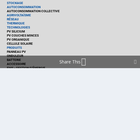
STOCKAGE
AUTOCONSOMMATION
AUTOCONSOMMATION COLLECTIVE
AGRIVOLTAÏSME
RÉSEAU
THERMIQUE
TECHNOLOGIES
PV SILICIUM
PV COUCHES MINCES
PV ORGANIQUE
CELLULE SOLAIRE
PRODUITS
PANNEAU PV
ONDULEUR
BATTERIE
Share This
ACCESSOIRE
EMS - GESTION D'ÉNERGIE
KIT
LOGICIEL
OPTIMISEUR
SERVICE
TRACKEUR
ACCUEIL
FRANCE
MARCHÉ
POLITIQUE
ENTREPRISES
MÉTIERS
TECHNOLOGIES
RÉALISATIONS
PRODUITS
Politique de cookies (EU)
mentions légales