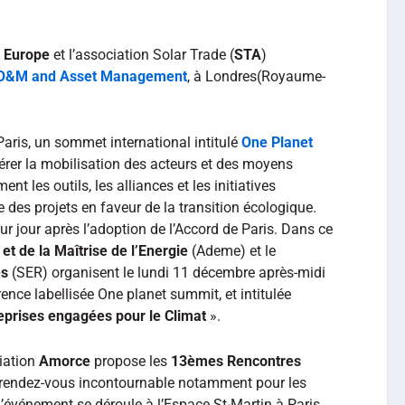
 Europe
et l’association Solar Trade (
STA
)
O&M and Asset Management
, à Londres(Royaume-
aris, un sommet international intitulé
One Planet
lérer la mobilisation des acteurs et des moyens
ent les outils, les alliances et les initiatives
des projets en faveur de la transition écologique.
r jour après l’adoption de l’Accord de Paris. Dans ce
t de la Maîtrise de l’Energie
(Ademe) et le
es
(SER) organisent le lundi 11 décembre après-midi
nce labellisée One planet summit, et intitulée
eprises engagées pour le Climat
».
iation
Amorce
propose les
13èmes Rencontres
 rendez-vous incontournable notamment pour les
L’événement se déroule à l’Espace St-Martin à Paris.