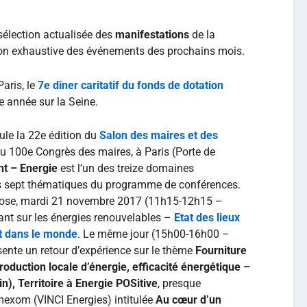
élection actualisée des
manifestations
de la
non exhaustive des événements des prochains mois.
aris, le
7e dîner caritatif du fonds de dotation
e année sur la Seine.
le la 22e édition du
Salon des maires et des
au 100e Congrès des maires, à Paris (Porte de
t – Energie
est l’un des treize domaines
es sept thématiques du programme de conférences.
ose, mardi 21 novembre 2017 (11h15-12h15 –
tant sur les énergies renouvelables –
Etat des lieux
et dans le monde
. Le même jour (15h00-16h00 –
sente un retour d’expérience sur le thème
Fourniture
roduction locale d’énergie, efficacité énergétique –
n), Territoire à Energie POSitive
, presque
mexom (VINCI Energies) intitulée
Au cœur d’un