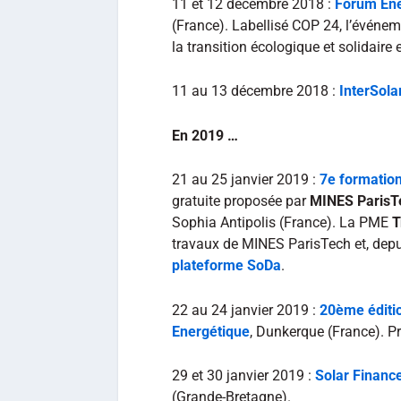
11 et 12 décembre 2018 :
Forum En
(France). Labellisé COP 24, l’événem
la transition écologique et solidair
11 au 13 décembre 2018 :
InterSola
En 2019 …
21 au 25 janvier 2019 :
7e formation
gratuite proposée par
MINES ParisT
Sophia Antipolis (France). La PME
T
travaux de MINES ParisTech et, dep
plateforme SoDa
.
22 au 24 janvier 2019 :
20ème éditio
Energétique
, Dunkerque (France). 
29 et 30 janvier 2019 :
Solar Financ
(Grande-Bretagne).