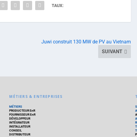
TAUX:
Juwi construit 130 MW de PV au Vietnam
SUIVANT
MÉTIERS & ENTREPRISES
MÉTIERS
PRODUCTEUR EnR
FOURNISSEUR EnR
A
DÉVELOPPEUR
A
INTÉGRATEUR
R
INSTALLATEUR
T
CONSEIL
T
DISTRIBUTEUR
P