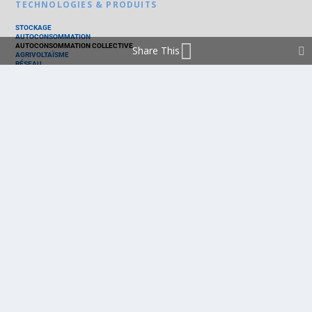
TECHNOLOGIES & PRODUITS
STOCKAGE
AUTOCONSOMMATION
AUTOCONSOMMATION COLLECTIVE
Share This
AGRIVOLTAÏSME
RÉSEAU
THERMIQUE
TECHNOLOGIES
PV SILICIUM
PV COUCHES MINCES
PV ORGANIQUE
CELLULE SOLAIRE
PRODUITS
PANNEAU PV
ONDULEUR
BATTERIE
ACCESSOIRE
EMS - GESTION D'ÉNERGIE
KIT
LOGICIEL
OPTIMISEUR
SERVICE
TRACKEUR
ACCUEIL
FRANCE
MARCHÉ
POLITIQUE
ENTREPRISES
MÉTIERS
TECHNOLOGIES
RÉALISATIONS
PRODUITS
Politique de cookies (EU)