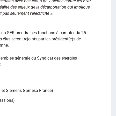
r certains avec beaucoup de violence contre les ENR
réalité des enjeux de la décarbonation qui implique
 pas seulement l’électricité
».
n du SER prendra ses fonctions à compter du 25
 élus seront rejoints par les président(e)s de
omne.
ssemblée générale du Syndicat des énergies
 :
y et Siemens Gamesa France)
essions)