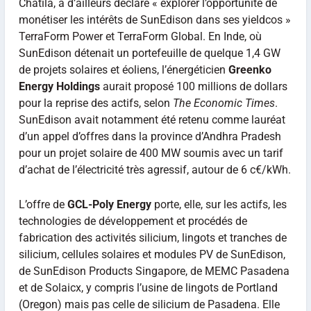
Chatila, a d’ailleurs déclaré « explorer l’opportunité de
monétiser les intérêts de SunEdison dans ses yieldcos »
TerraForm Power et TerraForm Global. En Inde, où
SunEdison détenait un portefeuille de quelque 1,4 GW
de projets solaires et éoliens, l’énergéticien
Greenko
Energy Holdings
aurait proposé 100 millions de dollars
pour la reprise des actifs, selon
The Economic Times
.
SunEdison avait notamment été retenu comme lauréat
d’un appel d’offres dans la province d’Andhra Pradesh
pour un projet solaire de 400 MW soumis avec un tarif
d’achat de l’électricité très agressif, autour de 6 c€/kWh.
L’offre de
GCL-Poly Energy
porte, elle, sur les actifs, les
technologies de développement et procédés de
fabrication des activités silicium, lingots et tranches de
silicium, cellules solaires et modules PV de SunEdison,
de SunEdison Products Singapore, de MEMC Pasadena
et de Solaicx, y compris l’usine de lingots de Portland
(Oregon) mais pas celle de silicium de Pasadena. Elle