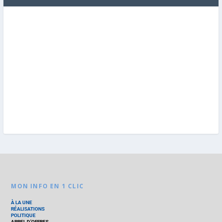
MON INFO EN 1 CLIC
À LA UNE
RÉALISATIONS
POLITIQUE
APPEL D’OFFRES