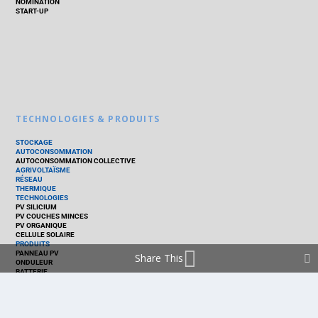
NOMINATION
START-UP
TECHNOLOGIES & PRODUITS
STOCKAGE
AUTOCONSOMMATION
AUTOCONSOMMATION COLLECTIVE
AGRIVOLTAÏSME
RÉSEAU
THERMIQUE
TECHNOLOGIES
PV SILICIUM
PV COUCHES MINCES
PV ORGANIQUE
CELLULE SOLAIRE
PRODUITS
PANNEAU PV
Share This
ONDULEUR
BATTERIE
ACCESSOIRE
EMS - GESTION D'ÉNERGIE
KIT
LOGICIEL
OPTIMISEUR