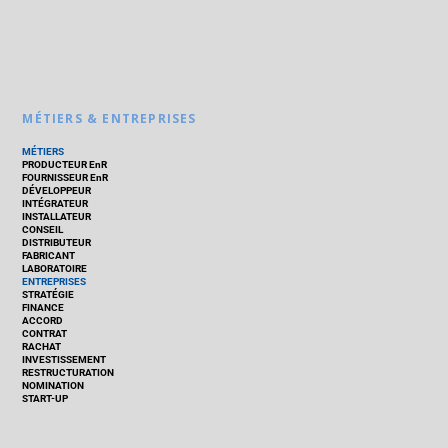
MÉTIERS & ENTREPRISES
MÉTIERS
PRODUCTEUR EnR
FOURNISSEUR EnR
DÉVELOPPEUR
INTÉGRATEUR
INSTALLATEUR
CONSEIL
DISTRIBUTEUR
FABRICANT
LABORATOIRE
ENTREPRISES
STRATÉGIE
FINANCE
ACCORD
CONTRAT
RACHAT
INVESTISSEMENT
RESTRUCTURATION
NOMINATION
START-UP