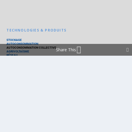
TECHNOLOGIES & PRODUITS
STOCKAGE
AUTOCONSOMMATION
AUTOCONSOMMATION COLLECTIVE
Share This
AGRIVOLTAÏSME
RÉSEAU
THERMIQUE
TECHNOLOGIES
PV SILICIUM
PV COUCHES MINCES
PV ORGANIQUE
CELLULE SOLAIRE
PRODUITS
PANNEAU PV
ONDULEUR
BATTERIE
ACCESSOIRE
EMS - GESTION D'ÉNERGIE
KIT
LOGICIEL
OPTIMISEUR
SERVICE
TRACKEUR