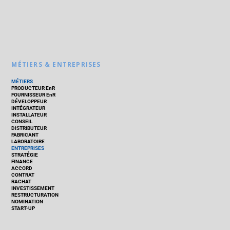
MÉTIERS & ENTREPRISES
MÉTIERS
PRODUCTEUR EnR
FOURNISSEUR EnR
DÉVELOPPEUR
INTÉGRATEUR
INSTALLATEUR
CONSEIL
DISTRIBUTEUR
FABRICANT
LABORATOIRE
ENTREPRISES
STRATÉGIE
FINANCE
ACCORD
CONTRAT
RACHAT
INVESTISSEMENT
RESTRUCTURATION
NOMINATION
START-UP