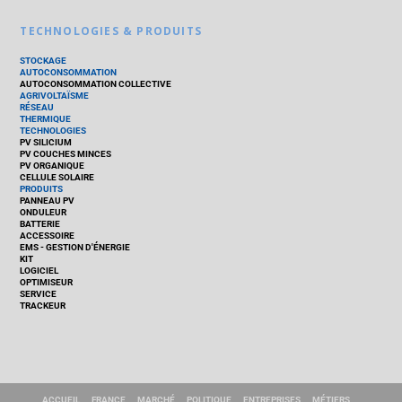
TECHNOLOGIES & PRODUITS
STOCKAGE
AUTOCONSOMMATION
AUTOCONSOMMATION COLLECTIVE
AGRIVOLTAÏSME
RÉSEAU
THERMIQUE
TECHNOLOGIES
PV SILICIUM
PV COUCHES MINCES
PV ORGANIQUE
CELLULE SOLAIRE
PRODUITS
PANNEAU PV
ONDULEUR
BATTERIE
ACCESSOIRE
EMS - GESTION D'ÉNERGIE
KIT
LOGICIEL
OPTIMISEUR
SERVICE
TRACKEUR
ACCUEIL
FRANCE
MARCHÉ
POLITIQUE
ENTREPRISES
MÉTIERS