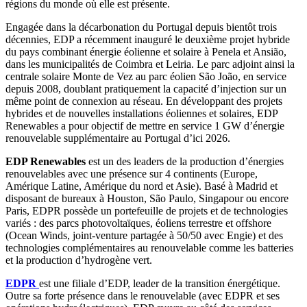
régions du monde où elle est présente.
Engagée dans la décarbonation du Portugal depuis bientôt trois
décennies, EDP a récemment inauguré le deuxième projet hybride
du pays combinant énergie éolienne et solaire à Penela et Ansião,
dans les municipalités de Coimbra et Leiria. Le parc adjoint ainsi la
centrale solaire Monte de Vez au parc éolien São João, en service
depuis 2008, doublant pratiquement la capacité d’injection sur un
même point de connexion au réseau. En développant des projets
hybrides et de nouvelles installations éoliennes et solaires, EDP
Renewables a pour objectif de mettre en service 1 GW d’énergie
renouvelable supplémentaire au Portugal d’ici 2026.
EDP Renewables
est un des leaders de la production d’énergies
renouvelables avec une présence sur 4 continents (Europe,
Amérique Latine, Amérique du nord et Asie). Basé à Madrid et
disposant de bureaux à Houston, São Paulo, Singapour ou encore
Paris, EDPR possède un portefeuille de projets et de technologies
variés : des parcs photovoltaïques, éoliens terrestre et offshore
(Ocean Winds, joint-venture partagée à 50/50 avec Engie) et des
technologies complémentaires au renouvelable comme les batteries
et la production d’hydrogène vert.
EDPR
est une filiale d’EDP, leader de la transition énergétique.
Outre sa forte présence dans le renouvelable (avec EDPR et ses