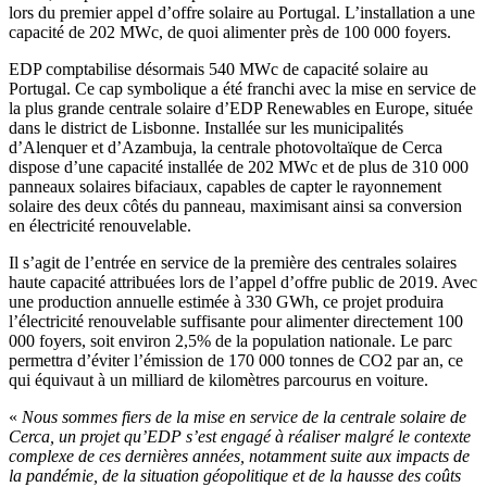
lors du premier appel d’offre solaire au Portugal. L’installation a une
capacité de 202 MWc, de quoi alimenter près de 100 000 foyers.
EDP comptabilise désormais 540 MWc de capacité solaire au
Portugal. Ce cap symbolique a été franchi avec la mise en service de
la plus grande centrale solaire d’EDP Renewables en Europe, située
dans le district de Lisbonne. Installée sur les municipalités
d’Alenquer et d’Azambuja, la centrale photovoltaïque de Cerca
dispose d’une capacité installée de 202 MWc et de plus de 310 000
panneaux solaires bifaciaux, capables de capter le rayonnement
solaire des deux côtés du panneau, maximisant ainsi sa conversion
en électricité renouvelable.
Il s’agit de l’entrée en service de la première des centrales solaires
haute capacité attribuées lors de l’appel d’offre public de 2019. Avec
une production annuelle estimée à 330 GWh, ce projet produira
l’électricité renouvelable suffisante pour alimenter directement 100
000 foyers, soit environ 2,5% de la population nationale. Le parc
permettra d’éviter l’émission de 170 000 tonnes de CO2 par an, ce
qui équivaut à un milliard de kilomètres parcourus en voiture.
«
Nous sommes fiers de la mise en service de la centrale solaire de
Cerca, un projet qu’EDP s’est engagé à réaliser malgré le contexte
complexe de ces dernières années, notamment suite aux impacts de
la pandémie, de la situation géopolitique et de la hausse des coûts