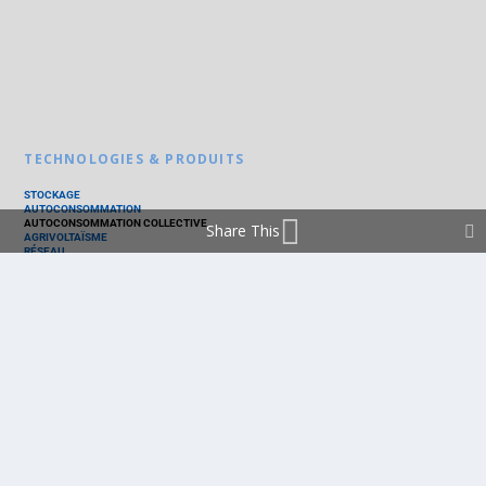
TECHNOLOGIES & PRODUITS
STOCKAGE
AUTOCONSOMMATION
AUTOCONSOMMATION COLLECTIVE
Share This
AGRIVOLTAÏSME
RÉSEAU
THERMIQUE
TECHNOLOGIES
PV SILICIUM
PV COUCHES MINCES
PV ORGANIQUE
CELLULE SOLAIRE
PRODUITS
PANNEAU PV
ONDULEUR
BATTERIE
ACCESSOIRE
EMS - GESTION D'ÉNERGIE
KIT
LOGICIEL
OPTIMISEUR
SERVICE