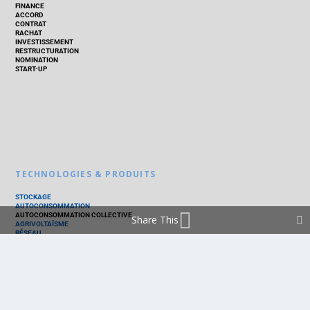
FINANCE
ACCORD
CONTRAT
RACHAT
INVESTISSEMENT
RESTRUCTURATION
NOMINATION
START-UP
TECHNOLOGIES & PRODUITS
STOCKAGE
AUTOCONSOMMATION
AUTOCONSOMMATION COLLECTIVE
Share This
AGRIVOLTAÏSME
RÉSEAU
THERMIQUE
TECHNOLOGIES
PV SILICIUM
PV COUCHES MINCES
PV ORGANIQUE
CELLULE SOLAIRE
PRODUITS
PANNEAU PV