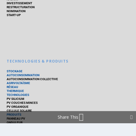
INVESTISSEMENT
RESTRUCTURATION
NOMINATION
START-UP
TECHNOLOGIES & PRODUITS
STOCKAGE
AUTOCONSOMMATION
AUTOCONSOMMATION COLLECTIVE
AGRIVOLTAÏSME
RÉSEAU
THERMIQUE
TECHNOLOGIES
PV SILICIUM
PV COUCHES MINCES
PV ORGANIQUE
CELLULE SOLAIRE
PRODUITS
Share This
PANNEAU PV
ONDULEUR
BATTERIE
ACCESSOIRE
EMS - GESTION D'ÉNERGIE