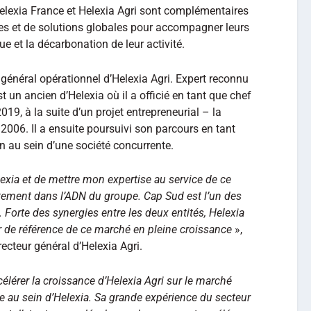
Helexia France et Helexia Agri sont complémentaires
es et de solutions globales pour accompagner leurs
ue et la décarbonation de leur activité.
énéral opérationnel d’Helexia Agri. Expert reconnu
 un ancien d’Helexia où il a officié en tant que chef
19, à la suite d’un projet entrepreneurial – la
n 2006. Il a ensuite poursuivi son parcours en tant
n au sein d’une société concurrente.
elexia et de mettre mon expertise au service de ce
aitement dans l’ADN du groupe. Cap Sud est l’un des
 Forte des synergies entre les deux entités, Helexia
ur de référence de ce marché en pleine croissance
»,
cteur général d’Helexia Agri.
célérer la croissance d’Helexia Agri sur le marché
ie au sein d’Helexia. Sa grande expérience du secteur