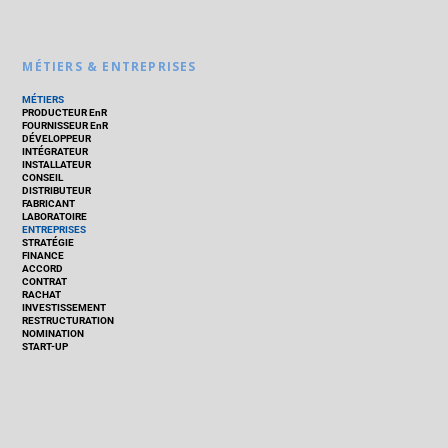
MÉTIERS & ENTREPRISES
MÉTIERS
PRODUCTEUR EnR
FOURNISSEUR EnR
DÉVELOPPEUR
INTÉGRATEUR
INSTALLATEUR
CONSEIL
DISTRIBUTEUR
FABRICANT
LABORATOIRE
ENTREPRISES
STRATÉGIE
FINANCE
ACCORD
CONTRAT
RACHAT
INVESTISSEMENT
RESTRUCTURATION
NOMINATION
START-UP