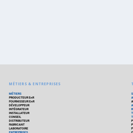
MÉTIERS & ENTREPRISES
MÉTIERS
PRODUCTEUR EnR
FOURNISSEUR EnR
A
DÉVELOPPEUR
A
INTÉGRATEUR
R
INSTALLATEUR
T
CONSEIL
T
DISTRIBUTEUR
P
FABRICANT
P
LABORATOIRE
P
ENTREPRISES
C