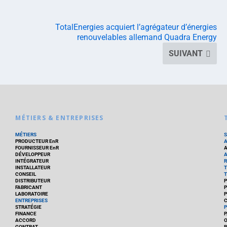
TotalEnergies acquiert l’agrégateur d’énergies
renouvelables allemand Quadra Energy
SUIVANT
MÉTIERS & ENTREPRISES
MÉTIERS
PRODUCTEUR EnR
FOURNISSEUR EnR
A
DÉVELOPPEUR
A
INTÉGRATEUR
R
INSTALLATEUR
T
CONSEIL
T
DISTRIBUTEUR
P
FABRICANT
P
LABORATOIRE
P
ENTREPRISES
C
STRATÉGIE
P
FINANCE
P
ACCORD
CONTRAT
B