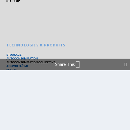
START-UP
TECHNOLOGIES & PRODUITS
STOCKAGE
AUTOCONSOMMATION
AUTOCONSOMMATION COLLECTIVE
Share This
AGRIVOLTAÏSME
RÉSEAU
THERMIQUE
TECHNOLOGIES
PV SILICIUM
PV COUCHES MINCES
PV ORGANIQUE
CELLULE SOLAIRE
PRODUITS
PANNEAU PV
ONDULEUR
BATTERIE
ACCESSOIRE
EMS - GESTION D'ÉNERGIE
KIT
LOGICIEL
OPTIMISEUR