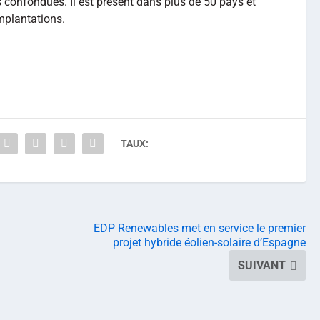
 confondues. Il est présent dans plus de 50 pays et
mplantations.
TAUX:
EDP Renewables met en service le premier
projet hybride éolien-solaire d’Espagne
SUIVANT