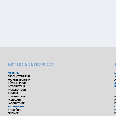
MÉTIERS & ENTREPRISES
MÉTIERS
PRODUCTEUR EnR
FOURNISSEUR EnR
A
DÉVELOPPEUR
A
INTÉGRATEUR
R
INSTALLATEUR
T
CONSEIL
T
DISTRIBUTEUR
P
FABRICANT
P
LABORATOIRE
P
ENTREPRISES
C
STRATÉGIE
P
FINANCE
P