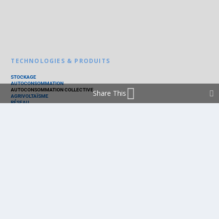
TECHNOLOGIES & PRODUITS
STOCKAGE
AUTOCONSOMMATION
AUTOCONSOMMATION COLLECTIVE
Share This
AGRIVOLTAÏSME
RÉSEAU
THERMIQUE
TECHNOLOGIES
PV SILICIUM
PV COUCHES MINCES
PV ORGANIQUE
CELLULE SOLAIRE
PRODUITS
PANNEAU PV
ONDULEUR
BATTERIE
ACCESSOIRE
EMS - GESTION D'ÉNERGIE
KIT
LOGICIEL
OPTIMISEUR
SERVICE
TRACKEUR