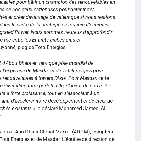
elables pour bâtir un champion des renouvelables en
rces de nos deux entreprises pour détenir des
hés et créer davantage de valeur que si nous restions
 dans le cadre de la stratégie en matière d’énergies
tegrated Power. Nous sommes heureux d’approfondir
erme entre les Émirats arabes unis et
ouyanné, p-dg de TotalEnergies.
ut d’Abou Dhabi en tant que pôle mondial de
 l’expertise de Masdar et de TotalEnergies pour
 renouvelables à travers l’Asie. Pour Masdar, cette
 diversifier notre portefeuille, d’ouvrir de nouvelles
fs à forte croissance, tout en s’associant à un
 afin d’accélérer notre développement et de créer de
rchés existants
», a déclaré Mohamed Jameel Al
.
établi à l’Abu Dhabi Global Market (ADGM), comptera
TotalEnergies et de Masdar. L’équipe de direction de