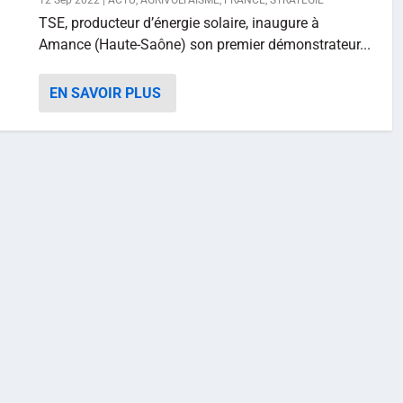
12 Sep 2022
|
ACTU
,
AGRIVOLTAÏSME
,
FRANCE
,
STRATÉGIE
TSE, producteur d’énergie solaire, inaugure à
Amance (Haute-Saône) son premier démonstrateur...
EN SAVOIR PLUS