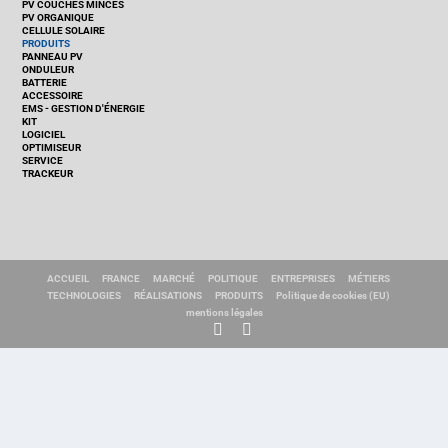
PV COUCHES MINCES
PV ORGANIQUE
CELLULE SOLAIRE
PRODUITS
PANNEAU PV
ONDULEUR
BATTERIE
ACCESSOIRE
EMS - GESTION D'ÉNERGIE
KIT
LOGICIEL
OPTIMISEUR
SERVICE
TRACKEUR
ACCUEIL
FRANCE
MARCHÉ
POLITIQUE
ENTREPRISES
MÉTIERS
TECHNOLOGIES
RÉALISATIONS
PRODUITS
Politique de cookies (EU)
mentions légales