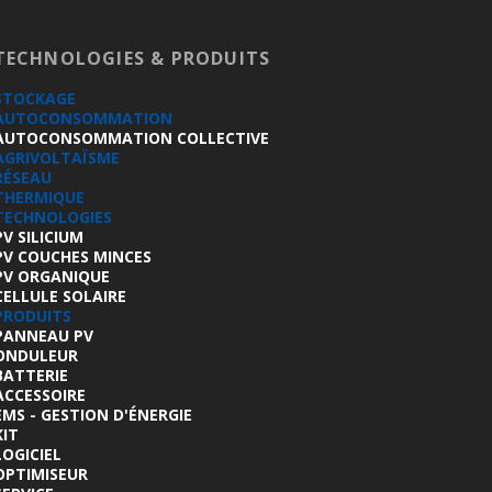
TECHNOLOGIES & PRODUITS
STOCKAGE
AUTOCONSOMMATION
AUTOCONSOMMATION COLLECTIVE
AGRIVOLTAÏSME
RÉSEAU
THERMIQUE
TECHNOLOGIES
PV SILICIUM
PV COUCHES MINCES
PV ORGANIQUE
CELLULE SOLAIRE
PRODUITS
PANNEAU PV
ONDULEUR
BATTERIE
ACCESSOIRE
EMS - GESTION D'ÉNERGIE
KIT
LOGICIEL
OPTIMISEUR