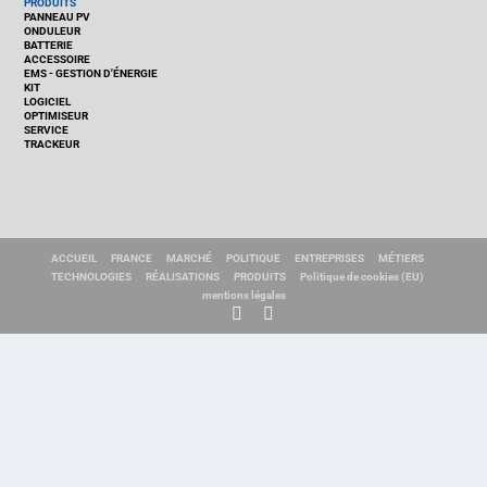
PRODUITS
PANNEAU PV
ONDULEUR
BATTERIE
ACCESSOIRE
EMS - GESTION D'ÉNERGIE
KIT
LOGICIEL
OPTIMISEUR
SERVICE
TRACKEUR
ACCUEIL
FRANCE
MARCHÉ
POLITIQUE
ENTREPRISES
MÉTIERS
TECHNOLOGIES
RÉALISATIONS
PRODUITS
Politique de cookies (EU)
mentions légales