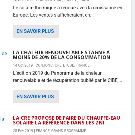
16 Déc 2019
|
CONJONCTURE
,
EUROPE
,
FRANCE
Le solaire thermique a renoué avec la croissance en
Europe. Les ventes s’afficheraient en...
EN SAVOIR PLUS
LA CHALEUR RENOUVELABLE STAGNE À
MOINS DE 20% DE LA CONSOMMATION
14 Oct 2019
|
CONJONCTURE
,
ETUDE
,
FRANCE
L’édition 2019 du Panorama de la chaleur
renouvelable et de récupération publié par le CIBE,...
EN SAVOIR PLUS
LA CRE PROPOSE DE FAIRE DU CHAUFFE-EAU
SOLAIRE LA RÉFÉRENCE DANS LES ZNI
25 Fév 2019
|
FRANCE
,
GRAND PROGRAMME