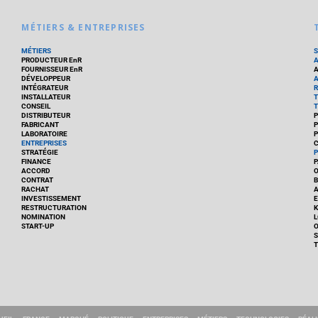
MÉTIERS & ENTREPRISES
MÉTIERS
PRODUCTEUR EnR
FOURNISSEUR EnR
A
DÉVELOPPEUR
A
INTÉGRATEUR
R
INSTALLATEUR
T
CONSEIL
T
DISTRIBUTEUR
P
FABRICANT
P
LABORATOIRE
P
ENTREPRISES
C
STRATÉGIE
P
FINANCE
P
ACCORD
CONTRAT
B
RACHAT
A
INVESTISSEMENT
E
RESTRUCTURATION
K
NOMINATION
L
START-UP
O
S
T