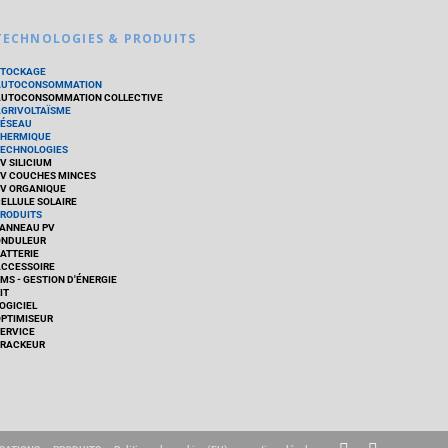
TECHNOLOGIES & PRODUITS
STOCKAGE
AUTOCONSOMMATION
UTOCONSOMMATION COLLECTIVE
GRIVOLTAÏSME
ÉSEAU
HERMIQUE
ECHNOLOGIES
V SILICIUM
V COUCHES MINCES
V ORGANIQUE
ELLULE SOLAIRE
RODUITS
ANNEAU PV
ONDULEUR
ATTERIE
CCESSOIRE
MS - GESTION D'ÉNERGIE
IT
OGICIEL
PTIMISEUR
ERVICE
RACKEUR