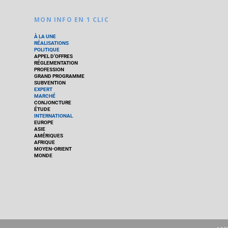
MON INFO EN 1 CLIC
À LA UNE
RÉALISATIONS
POLITIQUE
APPEL D’OFFRES
RÉGLEMENTATION
PROFESSION
GRAND PROGRAMME
SUBVENTION
EXPERT
MARCHÉ
CONJONCTURE
ÉTUDE
INTERNATIONAL
EUROPE
ASIE
AMÉRIQUES
AFRIQUE
MOYEN-ORIENT
MONDE