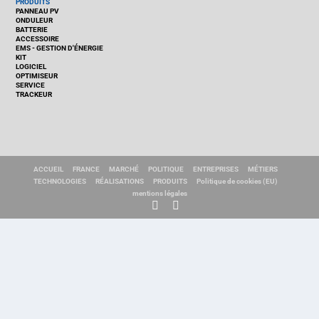
PRODUITS
PANNEAU PV
ONDULEUR
BATTERIE
ACCESSOIRE
EMS - GESTION D'ÉNERGIE
KIT
LOGICIEL
OPTIMISEUR
SERVICE
TRACKEUR
ACCUEIL
FRANCE
MARCHÉ
POLITIQUE
ENTREPRISES
MÉTIERS
TECHNOLOGIES
RÉALISATIONS
PRODUITS
Politique de cookies (EU)
mentions légales