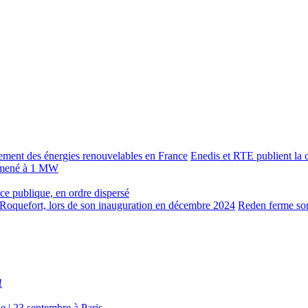
Enedis et RTE publient la c
 ramené à 1 MW
lace publique, en ordre dispersé
Reden ferme son
!
e | 23 septembre à Paris