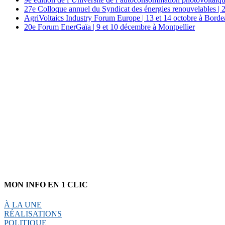
27e Colloque annuel du Syndicat des énergies renouvelables | 
AgriVoltaics Industry Forum Europe | 13 et 14 octobre à Bord
20e Forum EnerGaïa | 9 et 10 décembre à Montpellier
MON INFO EN 1 CLIC
À LA UNE
RÉALISATIONS
POLITIQUE