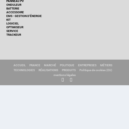
PANNEAU PV
ONDULEUR
BATTERIE
ACCESSOIRE
EMS - GESTION D'ÉNERGIE
KIT
LOGICIEL
OPTIMISEUR
SERVICE
TRACKEUR
ACCUEIL
FRANCE
MARCHÉ
POLITIQUE
ENTREPRISES
MÉTIERS
TECHNOLOGIES
RÉALISATIONS
PRODUITS
Politique de cookies (EU)
mentions légales