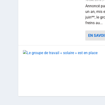
18 Déc 2018
|
Annoncé par 
un an, mis 
juin**, le g
freins au...
EN SAVOI