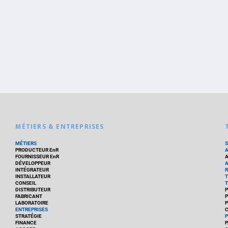
MÉTIERS & ENTREPRISES
MÉTIERS
PRODUCTEUR EnR
FOURNISSEUR EnR
A
DÉVELOPPEUR
A
INTÉGRATEUR
R
INSTALLATEUR
T
CONSEIL
T
DISTRIBUTEUR
P
FABRICANT
P
LABORATOIRE
P
ENTREPRISES
C
STRATÉGIE
P
FINANCE
P