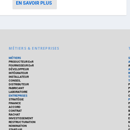
EN SAVOIR PLUS
MÉTIERS & ENTREPRISES
MÉTIERS
PRODUCTEUR EnR
FOURNISSEUR EnR
A
DÉVELOPPEUR
A
INTÉGRATEUR
R
INSTALLATEUR
T
CONSEIL
T
DISTRIBUTEUR
P
FABRICANT
P
LABORATOIRE
P
ENTREPRISES
C
STRATÉGIE
P
FINANCE
P
ACCORD
CONTRAT
B
RACHAT
A
INVESTISSEMENT
E
RESTRUCTURATION
K
NOMINATION
L
START-UP
O