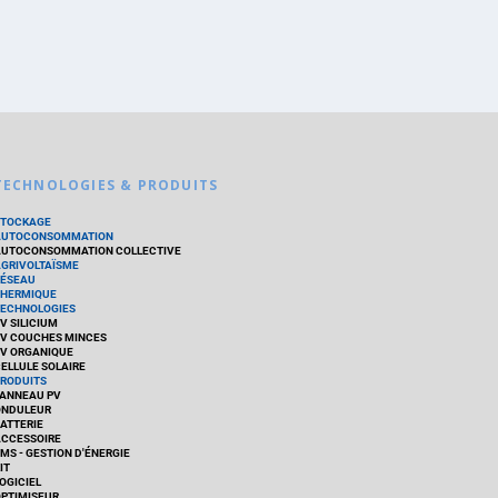
TECHNOLOGIES & PRODUITS
STOCKAGE
AUTOCONSOMMATION
UTOCONSOMMATION COLLECTIVE
GRIVOLTAÏSME
ÉSEAU
HERMIQUE
ECHNOLOGIES
V SILICIUM
V COUCHES MINCES
V ORGANIQUE
ELLULE SOLAIRE
RODUITS
ANNEAU PV
ONDULEUR
ATTERIE
CCESSOIRE
MS - GESTION D'ÉNERGIE
IT
OGICIEL
PTIMISEUR