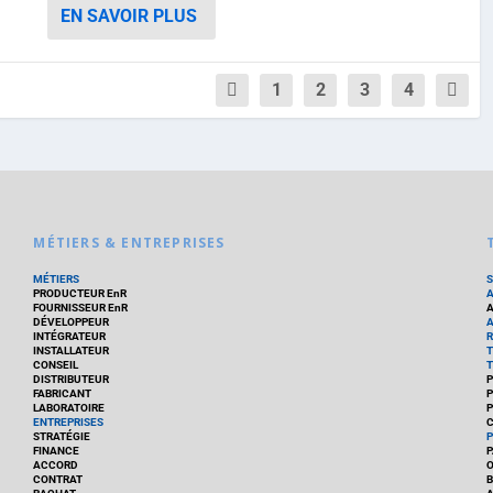
EN SAVOIR PLUS
1
2
3
4
MÉTIERS & ENTREPRISES
MÉTIERS
PRODUCTEUR EnR
FOURNISSEUR EnR
A
DÉVELOPPEUR
A
INTÉGRATEUR
R
INSTALLATEUR
T
CONSEIL
T
DISTRIBUTEUR
P
FABRICANT
P
LABORATOIRE
P
ENTREPRISES
C
STRATÉGIE
P
FINANCE
P
ACCORD
CONTRAT
B