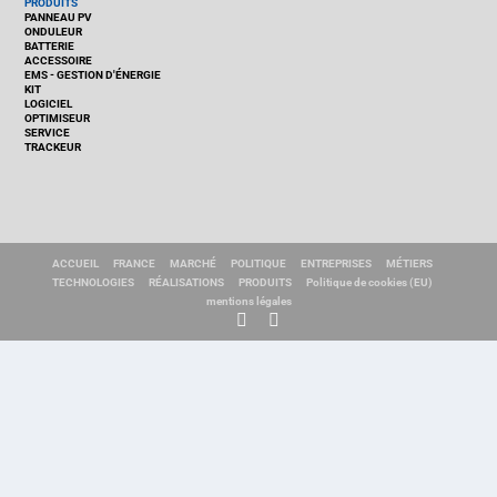
PRODUITS
PANNEAU PV
ONDULEUR
BATTERIE
ACCESSOIRE
EMS - GESTION D'ÉNERGIE
KIT
LOGICIEL
OPTIMISEUR
SERVICE
TRACKEUR
ACCUEIL
FRANCE
MARCHÉ
POLITIQUE
ENTREPRISES
MÉTIERS
TECHNOLOGIES
RÉALISATIONS
PRODUITS
Politique de cookies (EU)
mentions légales