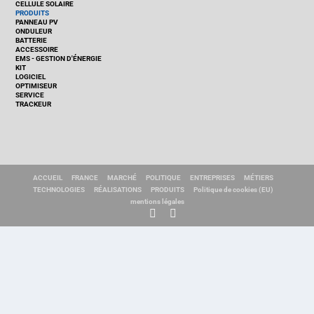
CELLULE SOLAIRE
PRODUITS
PANNEAU PV
ONDULEUR
BATTERIE
ACCESSOIRE
EMS - GESTION D'ÉNERGIE
KIT
LOGICIEL
OPTIMISEUR
SERVICE
TRACKEUR
ACCUEIL
FRANCE
MARCHÉ
POLITIQUE
ENTREPRISES
MÉTIERS
TECHNOLOGIES
RÉALISATIONS
PRODUITS
Politique de cookies (EU)
mentions légales