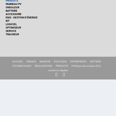
PRODUITS
PANNEAU PV
ONDULEUR
BATTERIE
ACCESSOIRE
EMS - GESTION D'ÉNERGIE
KIT
LOGICIEL
OPTIMISEUR
SERVICE
TRACKEUR
ACCUEIL
FRANCE
MARCHÉ
POLITIQUE
ENTREPRISES
MÉTIERS
TECHNOLOGIES
RÉALISATIONS
PRODUITS
Politique de cookies (EU)
mentions légales