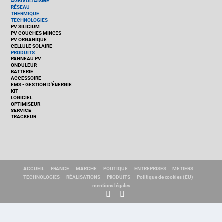
AGRIVOLTAÏSME
RÉSEAU
THERMIQUE
TECHNOLOGIES
PV SILICIUM
PV COUCHES MINCES
PV ORGANIQUE
CELLULE SOLAIRE
PRODUITS
PANNEAU PV
ONDULEUR
BATTERIE
ACCESSOIRE
EMS - GESTION D'ÉNERGIE
KIT
LOGICIEL
OPTIMISEUR
SERVICE
TRACKEUR
ACCUEIL
FRANCE
MARCHÉ
POLITIQUE
ENTREPRISES
MÉTIERS
TECHNOLOGIES
RÉALISATIONS
PRODUITS
Politique de cookies (EU)
mentions légales